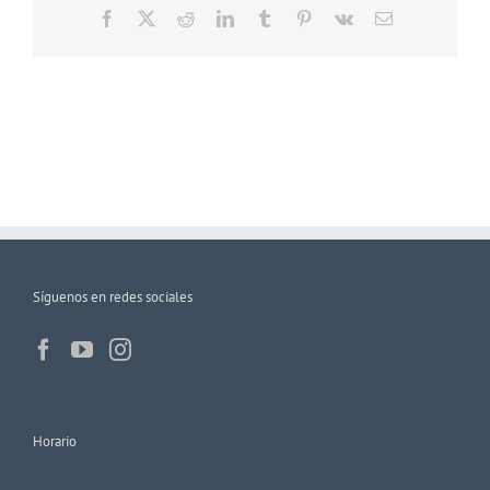
Facebook
X
Reddit
LinkedIn
Tumblr
Pinterest
Vk
Correo
electrónico
Síguenos en redes sociales
Horario