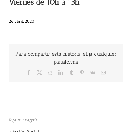
Viernes de 10h a 13h.
26 abril, 2020
Para compartir esta historia, elija cualquier
plataforma
Facebook
X
Reddit
LinkedIn
Tumblr
Pinterest
Vk
Correo
electrónico
Elige tu categoría:
Acción Social