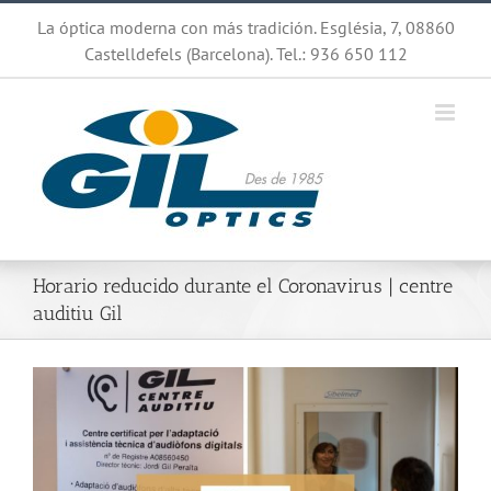
Saltar
La óptica moderna con más tradición. Església, 7, 08860
al
Castelldefels (Barcelona). Tel.: 936 650 112
contenido
Horario reducido durante el Coronavirus | centre
auditiu Gil
Ver
imagen
más
grande