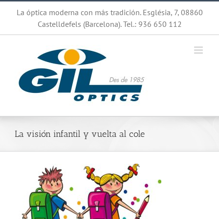
Saltar
La óptica moderna con más tradición. Església, 7, 08860
al
Castelldefels (Barcelona). Tel.: 936 650 112
contenido
La visión infantil y vuelta al cole